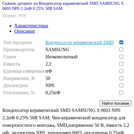
Скачать даташит на Конденсатор керамический SMD SAMSUNG S
0603 NP0 2.2пФ 0.25% 50В SAM
Формат: PDF
Характеристики
Описание
Тип продукта
Конденсатор керамический SMD
Производитель
SAMSUNG
Серия
Низковольтный
Емкость
2,2
Единица измерения
пФ
Напряжение, В
50
Диэлектрик
NP0
Отклонение, %
0,25пФ
Найти похожие
Конденсатор керамический SMD SAMSUNG S 0603 NP0
2.2пФ 0.25% 50В SAM. Чип-керамический конденсатор для
поверхностного монтажа, SMD,напряжение 50 В, ёмкость 2.2
пФ, диэлектрик NP0, типоразмер 0603, отклонение 0.25пФ