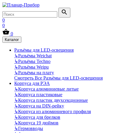
0
0
0
Каталог
Разъёмы для LED-освещения
↳
Разъёмы Weichat
↳
Разъёмы Techno
↳
Разъёмы Weipu
↳
Разъёмы на плату
Смотреть Все Разъёмы для LED-освещения
Корпуса для РЭА
↳
Корпуса алюминиевые литые
↳
Корпуса пластиковые
↳
Корпуса пластик двухсекционные
↳
Корпуса на DIN-рейку
↳
Корпуса из алюминиевого профиля
↳
Корпуса для брелков
↳
Корпуса 19 дюймов
↳
Гермовводы