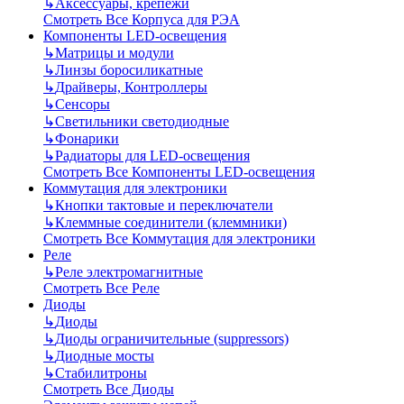
↳
Аксессуары, крепежи
Смотреть Все Корпуса для РЭА
Компоненты LED-освещения
↳
Матрицы и модули
↳
Линзы боросиликатные
↳
Драйверы, Контроллеры
↳
Сенсоры
↳
Светильники светодиодные
↳
Фонарики
↳
Радиаторы для LED-освещения
Смотреть Все Компоненты LED-освещения
Коммутация для электроники
↳
Кнопки тактовые и переключатели
↳
Клеммные соединители (клеммники)
Смотреть Все Коммутация для электроники
Реле
↳
Реле электромагнитные
Смотреть Все Реле
Диоды
↳
Диоды
↳
Диоды ограничительные (suppressors)
↳
Диодные мосты
↳
Стабилитроны
Смотреть Все Диоды