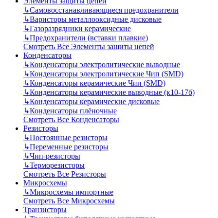
Элементы защиты цепей
↳
Самовосстанавливающиеся предохранители
↳
Варисторы металлооксидные дисковые
↳
Газоразрядники керамические
↳
Предохранители (вставки плавкие)
Смотреть Все Элементы защиты цепей
Конденсаторы
↳
Конденсаторы электролитические выводные
↳
Конденсаторы электролитические Чип (SMD)
↳
Конденсаторы керамические Чип (SMD)
↳
Конденсаторы керамические выводные (к10-17б)
↳
Конденсаторы керамические дисковые
↳
Конденсаторы плёночные
Смотреть Все Конденсаторы
Резисторы
↳
Постоянные резисторы
↳
Переменные резисторы
↳
Чип-резисторы
↳
Терморезисторы
Смотреть Все Резисторы
Микросхемы
↳
Микросхемы импортные
Смотреть Все Микросхемы
Транзисторы