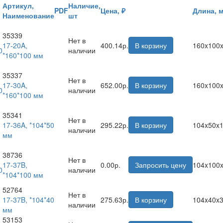
Артикул,
Наличие,
PDF
Цена, ₽
Длина, 
Наименование
шт
35339
Нет в
17-20A,
400.14р.
В корзину
160x100
наличии
*160*100 мм
35337
Нет в
17-30A,
652.00р.
В корзину
160x100
наличии
*160*100 мм
35341
Нет в
17-36A, *104*50
295.22р.
В корзину
104x50x
наличии
мм
38736
Нет в
17-37B,
0.00р.
Запросить цену
104x100
наличии
*104*100 мм
52764
Нет в
17-37B, *104*40
275.63р.
В корзину
104x40x
наличии
мм
53153