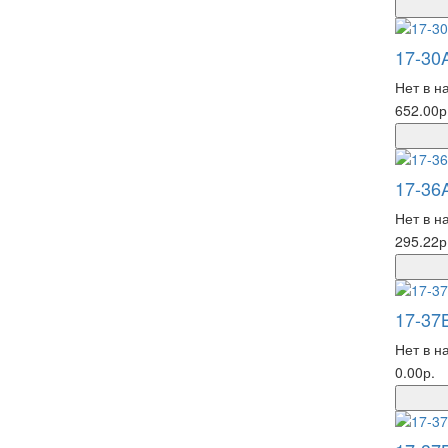
17-30
Нет в н
652.00р
17-36
Нет в н
295.22р
17-37
Нет в н
0.00р.