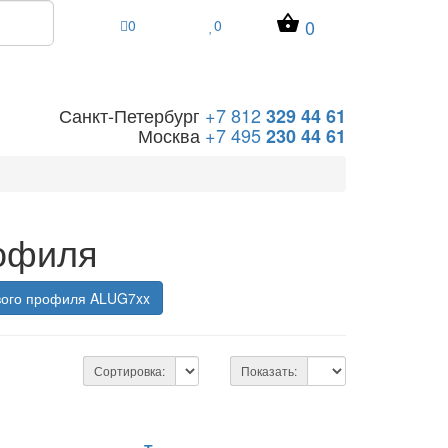
0
0
0
Санкт-Петербург
+7 812
329 44 61
Москва
+7 495
230 44 61
рофиля
вого профиля ALUG7xx
Сортировка:
Показать: