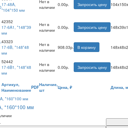
Нет в
17-48A,
0.00р.
Запросить цену
104x150
наличии
*104*150 мм
42352
Нет в
17-6A1, *148*39
0.00р.
Запросить цену
148x39x
наличии
мм
43323
Нет в
17-6B, *148*48
908.03р.
В корзину
148x48x
наличии
мм
52442
Нет в
17-6B1, *148*48
0.00р.
Запросить цену
148x48x
наличии
мм
Артикул,
Наличие,
PDF
Цена, ₽
Длина, 
Наименование
шт
A, *160*100 мм
аличии
.