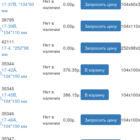
Нет в
17-37B, *104*60
0.00р.
Запросить цену
104x60x
наличии
мм
38795
Нет в
17-39B,
0.00р.
Запросить цену
104x110
наличии
*104*110 мм
42111
Нет в
17-4, *252*98
0.00р.
Запросить цену
252x98x
наличии
мм
35344
Нет в
17-42A,
376.35р.
В корзину
104x100
наличии
*104*100 мм
35345
Нет в
17-45B,
386.15р.
В корзину
104x100
наличии
*104*100 мм
35346
Нет в
17-46A,
0.00р.
Запросить цену
104x100
наличии
*104*100 мм
35347