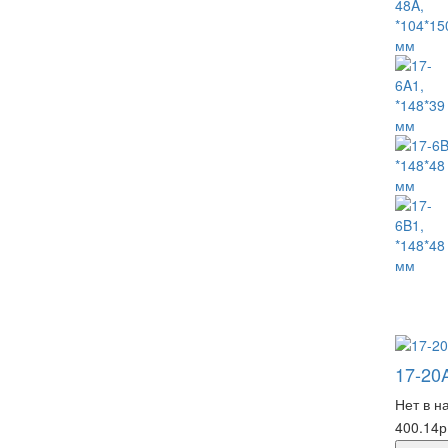
17-20
Нет в н
400.14р