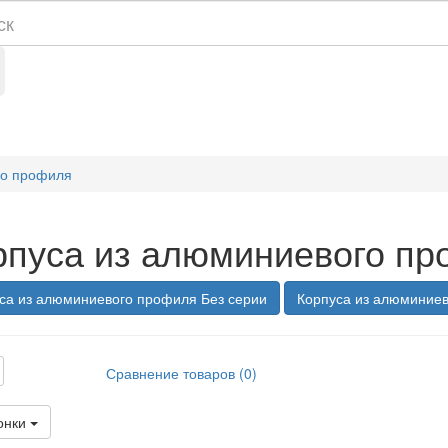
го профиля
рпуса из алюминиевого п
са из алюминиевого профиля Без серии
Корпуса из алюминие
Сравнение товаров (0)
онки