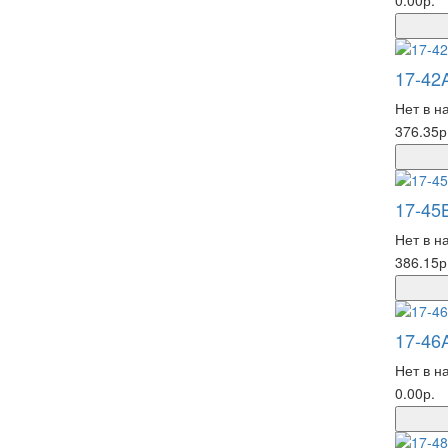
0.00р.
17-42
Нет в н
376.35р
17-45
Нет в н
386.15р
17-46
Нет в н
0.00р.