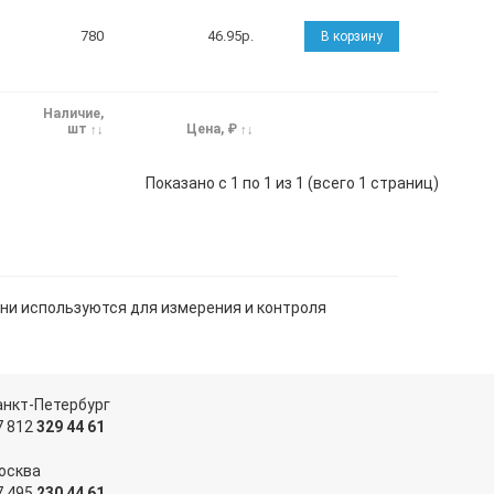
780
46.95р.
В корзину
Наличие,
шт
Цена, ₽
Показано с 1 по 1 из 1 (всего 1 страниц)
ни используются для измерения и контроля
анкт-Петербург
7 812
329 44 61
осква
7 495
230 44 61