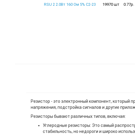
RSU 2 2.0Вт 160 Ом 5% С2-23
19970 шт
0.77р.
Резистор - это электронный компонент, который п
напряжения, подстройка сигналов и другие прило
Резисторы бывают различных типов, включая:
Углеродные резисторы: Это самый распрост
стабильность, но недороги и широко исполь