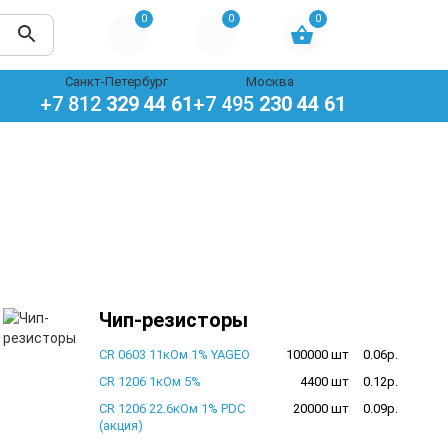
0
0
0
Санкт-Петербург
Москва
+7 812
329 44 61
+7 495
230 44 61
Чип-резисторы
CR 0603 11кОм 1% YAGEO
100000 шт
0.06р.
CR 1206 1кОм 5%
4400 шт
0.12р.
CR 1206 22.6кОм 1% PDC
20000 шт
0.09р.
(акция)