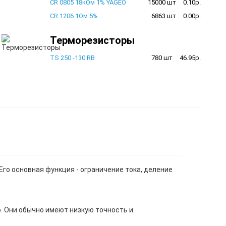
CR 0805 18кОм 1% YAGEO
15000 шт
0.10р.
CR 1206 1Ом 5% .
6863 шт
0.00р.
Терморезисторы
TS 250 -130 RB
780 шт
46.95р.
го основная функция - ограничение тока, деление
. Они обычно имеют низкую точность и