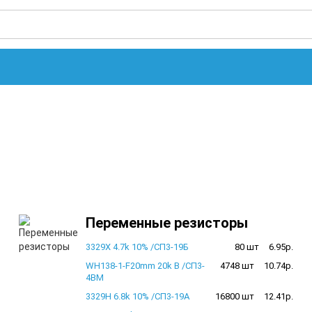
Переменные резисторы
3329X 4.7k 10% /СП3-19Б
80 шт
6.95р.
WH138-1-F20mm 20k B /СП3-
4748 шт
10.74р.
4ВМ
3329H 6.8k 10% /СП3-19А
16800 шт
12.41р.