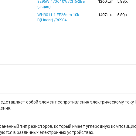
3296W 470k 10% /СП5-2ВБ
1260 шт
5.89р.
(акция)
WH9011-1-FF25mm 10k
1497 шт
5.80р.
B(Linear) /R0904
редставляет собой элемент сопротивления электрическому току. Е
жения.
раненный тип резисторов, который имеет углеродную композицию
зуются в различных электронных устройствах.