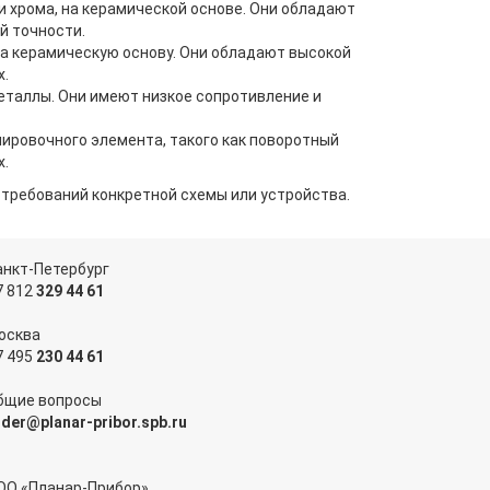
 хрома, на керамической основе. Они обладают
й точности.
а керамическую основу. Они обладают высокой
х.
металлы. Они имеют низкое сопротивление и
ировочного элемента, такого как поворотный
х.
 требований конкретной схемы или устройства.
анкт-Петербург
7 812
329 44 61
осква
7 495
230 44 61
бщие вопросы
rder@planar-pribor.spb.ru
ОО «Планар-Прибор»