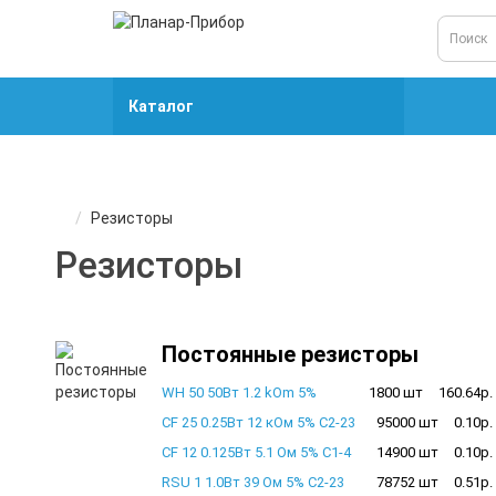
Каталог
Резисторы
Резисторы
Постоянные резисторы
WH 50 50Вт 1.2 kOm 5%
1800 шт
160.64р.
CF 25 0.25Вт 12 кОм 5% С2-23
95000 шт
0.10р.
CF 12 0.125Вт 5.1 Ом 5% С1-4
14900 шт
0.10р.
RSU 1 1.0Вт 39 Ом 5% С2-23
78752 шт
0.51р.