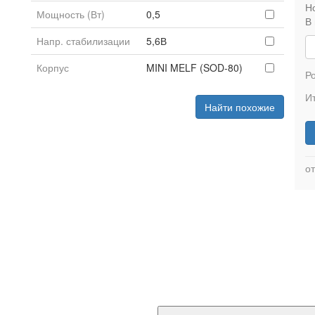
Н
Мощность (Вт)
0,5
В
Напр. стабилизации
5,6В
Корпус
MINI MELF (SOD-80)
Р
Ит
Найти похожие
от