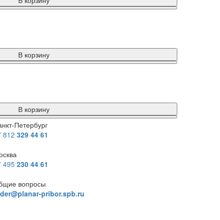
В корзину
В корзину
В корзину
анкт-Петербург
7 812
329 44 61
осква
7 495
230 44 61
бщие вопросы
rder@planar-pribor.spb.ru