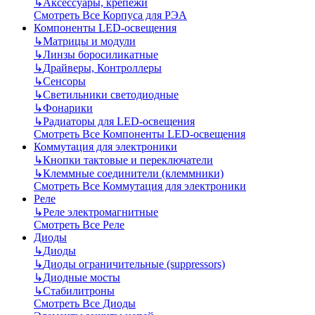
↳
Аксессуары, крепежи
Смотреть Все Корпуса для РЭА
Компоненты LED-освещения
↳
Матрицы и модули
↳
Линзы боросиликатные
↳
Драйверы, Контроллеры
↳
Сенсоры
↳
Светильники светодиодные
↳
Фонарики
↳
Радиаторы для LED-освещения
Смотреть Все Компоненты LED-освещения
Коммутация для электроники
↳
Кнопки тактовые и переключатели
↳
Клеммные соединители (клеммники)
Смотреть Все Коммутация для электроники
Реле
↳
Реле электромагнитные
Смотреть Все Реле
Диоды
↳
Диоды
↳
Диоды ограничительные (suppressors)
↳
Диодные мосты
↳
Стабилитроны
Смотреть Все Диоды