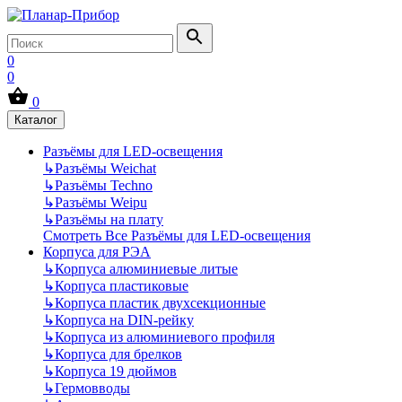
0
0
0
Каталог
Разъёмы для LED-освещения
↳
Разъёмы Weichat
↳
Разъёмы Techno
↳
Разъёмы Weipu
↳
Разъёмы на плату
Смотреть Все Разъёмы для LED-освещения
Корпуса для РЭА
↳
Корпуса алюминиевые литые
↳
Корпуса пластиковые
↳
Корпуса пластик двухсекционные
↳
Корпуса на DIN-рейку
↳
Корпуса из алюминиевого профиля
↳
Корпуса для брелков
↳
Корпуса 19 дюймов
↳
Гермовводы