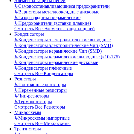
Элементы защиты цепей
↳
Самовосстанавливающиеся предохранители
↳
Варисторы металлооксидные дисковые
↳
Газоразрядники керамические
↳
Предохранители (вставки плавкие)
Смотреть Все Элементы защиты цепей
Конденсаторы
↳
Конденсаторы электролитические выводные
↳
Конденсаторы электролитические Чип (SMD)
↳
Конденсаторы керамические Чип (SMD)
↳
Конденсаторы керамические выводные (к10-17б)
↳
Конденсаторы керамические дисковые
↳
Конденсаторы плёночные
Смотреть Все Конденсаторы
Резисторы
↳
Постоянные резисторы
↳
Переменные резисторы
↳
Чип-резисторы
↳
Терморезисторы
Смотреть Все Резисторы
Микросхемы
↳
Микросхемы импортные
Смотреть Все Микросхемы
Транзисторы