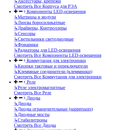
↳
Аксессуары, крепежи
Смотреть Все Корпуса для РЭА
Компоненты LED-освещения
↳
Матрицы и модули
↳
Линзы боросиликатные
↳
Драйверы, Контроллеры
↳
Сенсоры
↳
Светильники светодиодные
↳
Фонарики
↳
Радиаторы для LED-освещения
Смотреть Все Компоненты LED-освещения
Коммутация для электроники
↳
Кнопки тактовые и переключатели
↳
Клеммные соединители (клеммники)
Смотреть Все Коммутация для электроники
Реле
↳
Реле электромагнитные
Смотреть Все Реле
Диоды
↳
Диоды
↳
Диоды ограничительные (suppressors)
↳
Диодные мосты
↳
Стабилитроны
Смотреть Все Диоды