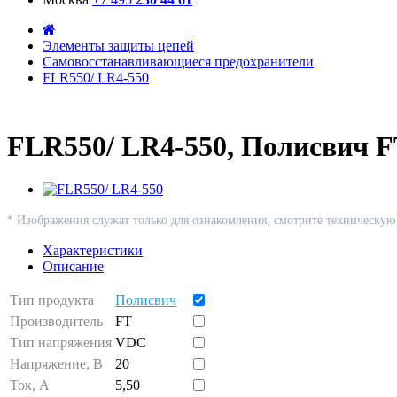
Элементы защиты цепей
Самовосстанавливающиеся предохранители
FLR550/ LR4-550
FLR550/ LR4-550, Полисвич 
* Изображения служат только для ознакомления, смотрите техническу
Характеристики
Описание
Тип продукта
Полисвич
Производитель
FT
Тип напряжения
VDC
Напряжение, В
20
Ток, А
5,50