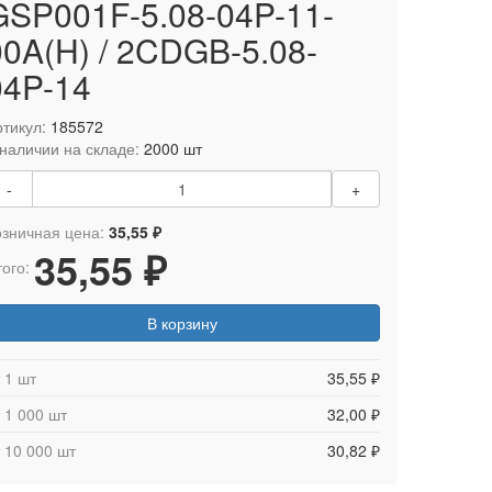
GSP001F-5.08-04P-11-
00A(H) / 2CDGB-5.08-
04P-14
тикул:
185572
 наличии на складе:
2000 шт
-
+
озничная цена:
35,55 ₽
35,55 ₽
ого:
В корзину
 1 шт
35,55 ₽
 1 000 шт
32,00 ₽
 10 000 шт
30,82 ₽