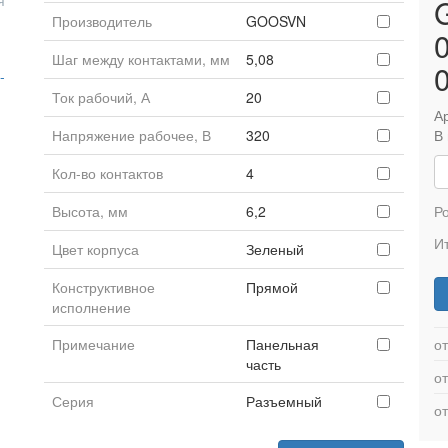
я
Производитель
GOOSVN
Шаг между контактами, мм
5,08
-
Ток рабочий, А
20
Ар
Напряжение рабочее, В
320
В
Кол-во контактов
4
Высота, мм
6,2
Р
Ит
Цвет корпуса
Зеленый
Конструктивное
Прямой
исполнение
Примечание
Панельная
от
часть
от
Серия
Разъемный
от