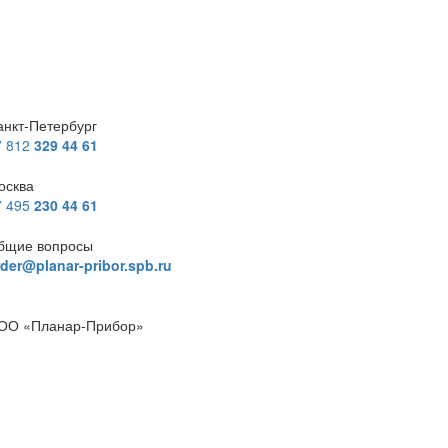
анкт-Петербург
7 812
329 44 61
осква
7 495
230 44 61
бщие вопросы
rder@planar-pribor.spb.ru
ОО «Планар-Прибор»