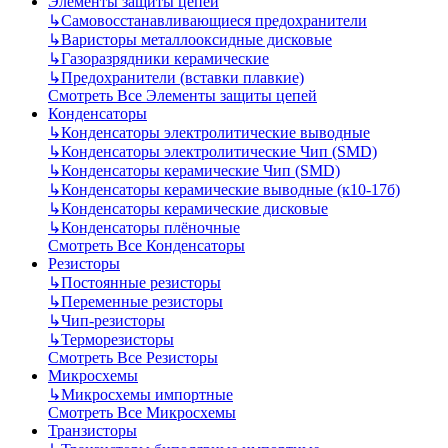
Элементы защиты цепей
↳
Самовосстанавливающиеся предохранители
↳
Варисторы металлооксидные дисковые
↳
Газоразрядники керамические
↳
Предохранители (вставки плавкие)
Смотреть Все Элементы защиты цепей
Конденсаторы
↳
Конденсаторы электролитические выводные
↳
Конденсаторы электролитические Чип (SMD)
↳
Конденсаторы керамические Чип (SMD)
↳
Конденсаторы керамические выводные (к10-17б)
↳
Конденсаторы керамические дисковые
↳
Конденсаторы плёночные
Смотреть Все Конденсаторы
Резисторы
↳
Постоянные резисторы
↳
Переменные резисторы
↳
Чип-резисторы
↳
Терморезисторы
Смотреть Все Резисторы
Микросхемы
↳
Микросхемы импортные
Смотреть Все Микросхемы
Транзисторы