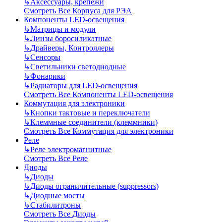
↳
Аксессуары, крепежи
Смотреть Все Корпуса для РЭА
Компоненты LED-освещения
↳
Матрицы и модули
↳
Линзы боросиликатные
↳
Драйверы, Контроллеры
↳
Сенсоры
↳
Светильники светодиодные
↳
Фонарики
↳
Радиаторы для LED-освещения
Смотреть Все Компоненты LED-освещения
Коммутация для электроники
↳
Кнопки тактовые и переключатели
↳
Клеммные соединители (клеммники)
Смотреть Все Коммутация для электроники
Реле
↳
Реле электромагнитные
Смотреть Все Реле
Диоды
↳
Диоды
↳
Диоды ограничительные (suppressors)
↳
Диодные мосты
↳
Стабилитроны
Смотреть Все Диоды