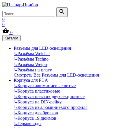
0
0
0
Каталог
Разъёмы для LED-освещения
↳
Разъёмы Weichat
↳
Разъёмы Techno
↳
Разъёмы Weipu
↳
Разъёмы на плату
Смотреть Все Разъёмы для LED-освещения
Корпуса для РЭА
↳
Корпуса алюминиевые литые
↳
Корпуса пластиковые
↳
Корпуса пластик двухсекционные
↳
Корпуса на DIN-рейку
↳
Корпуса из алюминиевого профиля
↳
Корпуса для брелков
↳
Корпуса 19 дюймов
↳
Гермовводы