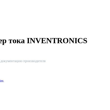
йвер тока INVENTRONICS
ю документацию производителя
im.