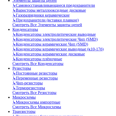
Элементы защиты цепей
↳
Самовосстанавливающиеся предохранители
↳
Варисторы металлооксидные дисковые
↳
Газоразрядники керамические
↳
Предохранители (вставки плавкие)
Смотреть Все Элементы защиты цепей
Конденсаторы
↳
Конденсаторы электролитические выводные
↳
Конденсаторы электролитические Чип (SMD)
↳
Конденсаторы керамические Чип (SMD)
↳
Конденсаторы керамические выводные (к10-17б)
↳
Конденсаторы керамические дисковые
↳
Конденсаторы плёночные
Смотреть Все Конденсаторы
Резисторы
↳
Постоянные резисторы
↳
Переменные резисторы
↳
Чип-резисторы
↳
Терморезисторы
Смотреть Все Резисторы
Микросхемы
↳
Микросхемы импортные
Смотреть Все Микросхемы
Транзисторы