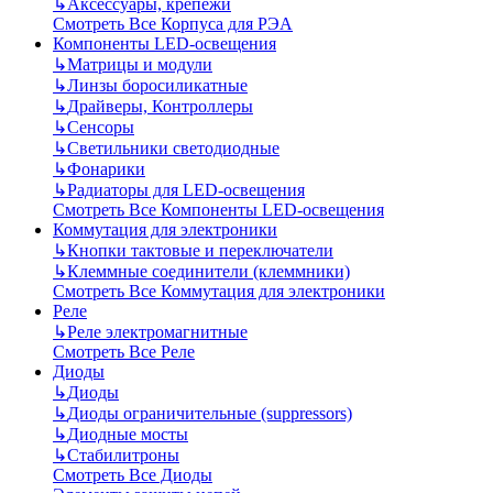
↳
Аксессуары, крепежи
Смотреть Все Корпуса для РЭА
Компоненты LED-освещения
↳
Матрицы и модули
↳
Линзы боросиликатные
↳
Драйверы, Контроллеры
↳
Сенсоры
↳
Светильники светодиодные
↳
Фонарики
↳
Радиаторы для LED-освещения
Смотреть Все Компоненты LED-освещения
Коммутация для электроники
↳
Кнопки тактовые и переключатели
↳
Клеммные соединители (клеммники)
Смотреть Все Коммутация для электроники
Реле
↳
Реле электромагнитные
Смотреть Все Реле
Диоды
↳
Диоды
↳
Диоды ограничительные (suppressors)
↳
Диодные мосты
↳
Стабилитроны
Смотреть Все Диоды