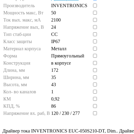
Производитель
INVENTRONICS
Мощность макс, Вт
50
Ток вых. макс, мА
2100
Напряжение вых, В
24
Тип стаб-ции
CC
Класс защиты
IP67
Материал корпуса
Металл
Форма
Прямоугольный
Конструкция
в корпусе
Длина, мм
172
Ширина, мм
35
Высота, мм
43
Кол- во каналов
1
КМ
0,92
КПД, %
86
Напряжение вх. раб, В
120 / 230 / 277
Драйвер тока INVENTRONICS EUC-050S210-DT, Dim.. Драйвер 