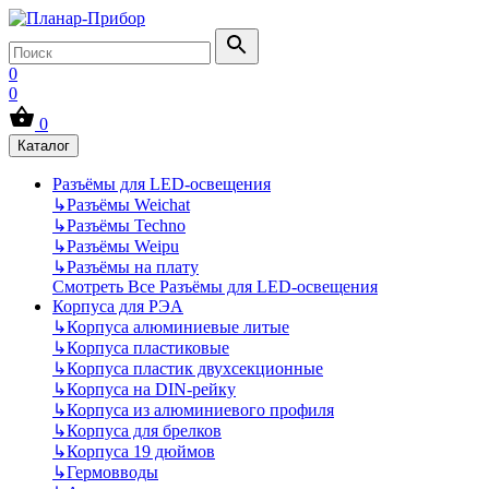
0
0
0
Каталог
Разъёмы для LED-освещения
↳
Разъёмы Weichat
↳
Разъёмы Techno
↳
Разъёмы Weipu
↳
Разъёмы на плату
Смотреть Все Разъёмы для LED-освещения
Корпуса для РЭА
↳
Корпуса алюминиевые литые
↳
Корпуса пластиковые
↳
Корпуса пластик двухсекционные
↳
Корпуса на DIN-рейку
↳
Корпуса из алюминиевого профиля
↳
Корпуса для брелков
↳
Корпуса 19 дюймов
↳
Гермовводы