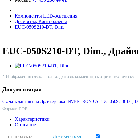
Компоненты LED-освещения
Драйверы, Контроллеры
EUC-050S210-DT, Dim.
EUC-050S210-DT, Dim., Дра
* Изображения служат только для ознакомления, смотрите техническу
Документация
Скачать даташит на Драйвер тока INVENTRONICS EUC-050S210-DT, D
Формат: PDF
Характеристики
Описание
Тип продукта
Драйвер тока