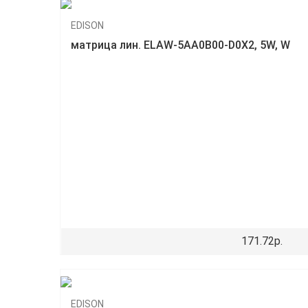
EDISON
матрица лин. ELAW-5AA0B00-D0X2, 5W, W
171.72р.
EDISON