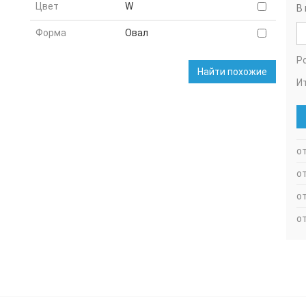
Цвет
W
В
Форма
Овал
Р
Найти похожие
Ит
от
о
о
от