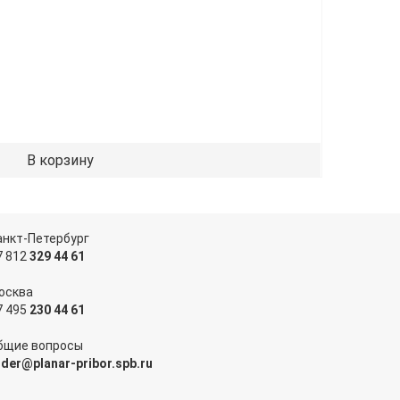
В корзину
анкт-Петербург
7 812
329 44 61
осква
7 495
230 44 61
бщие вопросы
rder@planar-pribor.spb.ru