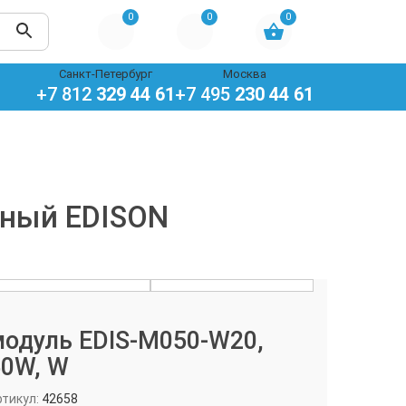
0
0
0
Санкт-Петербург
Москва
+7 812
329 44 61
+7 495
230 44 61
дный EDISON
модуль EDIS-M050-W20,
50W, W
ртикул:
42658