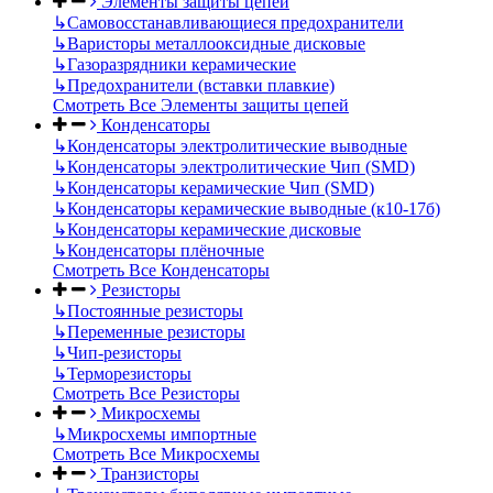
Элементы защиты цепей
↳
Самовосстанавливающиеся предохранители
↳
Варисторы металлооксидные дисковые
↳
Газоразрядники керамические
↳
Предохранители (вставки плавкие)
Смотреть Все Элементы защиты цепей
Конденсаторы
↳
Конденсаторы электролитические выводные
↳
Конденсаторы электролитические Чип (SMD)
↳
Конденсаторы керамические Чип (SMD)
↳
Конденсаторы керамические выводные (к10-17б)
↳
Конденсаторы керамические дисковые
↳
Конденсаторы плёночные
Смотреть Все Конденсаторы
Резисторы
↳
Постоянные резисторы
↳
Переменные резисторы
↳
Чип-резисторы
↳
Терморезисторы
Смотреть Все Резисторы
Микросхемы
↳
Микросхемы импортные
Смотреть Все Микросхемы
Транзисторы