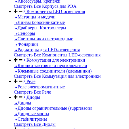
↳
Аксессуары, крепежи
Смотреть Все Корпуса для РЭА
Компоненты LED-освещения
↳
Матрицы и модули
↳
Линзы боросиликатные
↳
Драйверы, Контроллеры
↳
Сенсоры
↳
Светильники светодиодные
↳
Фонарики
↳
Радиаторы для LED-освещения
Смотреть Все Компоненты LED-освещения
Коммутация для электроники
↳
Кнопки тактовые и переключатели
↳
Клеммные соединители (клеммники)
Смотреть Все Коммутация для электроники
Реле
↳
Реле электромагнитные
Смотреть Все Реле
Диоды
↳
Диоды
↳
Диоды ограничительные (suppressors)
↳
Диодные мосты
↳
Стабилитроны
Смотреть Все Диоды