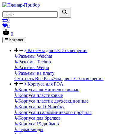
0
0
0
Каталог
Разъёмы для LED-освещения
↳
Разъёмы Weichat
↳
Разъёмы Techno
↳
Разъёмы Weipu
↳
Разъёмы на плату
Смотреть Все Разъёмы для LED-освещения
Корпуса для РЭА
↳
Корпуса алюминиевые литые
↳
Корпуса пластиковые
↳
Корпуса пластик двухсекционные
↳
Корпуса на DIN-рейку
↳
Корпуса из алюминиевого профиля
↳
Корпуса для брелков
↳
Корпуса 19 дюймов
↳
Гермовводы