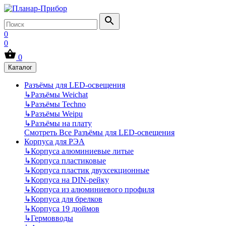
0
0
0
Каталог
Разъёмы для LED-освещения
↳
Разъёмы Weichat
↳
Разъёмы Techno
↳
Разъёмы Weipu
↳
Разъёмы на плату
Смотреть Все Разъёмы для LED-освещения
Корпуса для РЭА
↳
Корпуса алюминиевые литые
↳
Корпуса пластиковые
↳
Корпуса пластик двухсекционные
↳
Корпуса на DIN-рейку
↳
Корпуса из алюминиевого профиля
↳
Корпуса для брелков
↳
Корпуса 19 дюймов
↳
Гермовводы