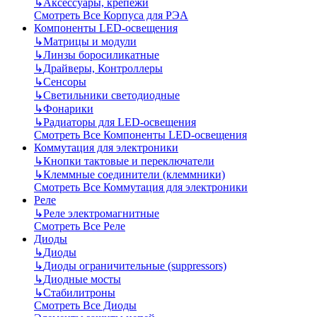
↳
Аксессуары, крепежи
Смотреть Все Корпуса для РЭА
Компоненты LED-освещения
↳
Матрицы и модули
↳
Линзы боросиликатные
↳
Драйверы, Контроллеры
↳
Сенсоры
↳
Светильники светодиодные
↳
Фонарики
↳
Радиаторы для LED-освещения
Смотреть Все Компоненты LED-освещения
Коммутация для электроники
↳
Кнопки тактовые и переключатели
↳
Клеммные соединители (клеммники)
Смотреть Все Коммутация для электроники
Реле
↳
Реле электромагнитные
Смотреть Все Реле
Диоды
↳
Диоды
↳
Диоды ограничительные (suppressors)
↳
Диодные мосты
↳
Стабилитроны
Смотреть Все Диоды