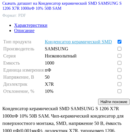
Скачать даташит на Конденсатор керамический SMD SAMSUNG S
1206 X7R 1000пФ 10% 50В SAM
Формат: PDF
Характеристики
Описание
Тип продукта
Конденсатор керамический SMD
Производитель
SAMSUNG
Серия
Низковольтный
Емкость
1000
Единица измерения
пФ
Напряжение, В
50
Диэлектрик
X7R
Отклонение, %
10%
Найти похожие
Конденсатор керамический SMD SAMSUNG S 1206 X7R
1000пФ 10% 50В SAM. Чип-керамический конденсатор для
поверхностного монтажа, SMD, напряжение 50 В, ёмкость
1000 пФ(0.001мкФ), диэлектрик X7R, типоразмер 1206,