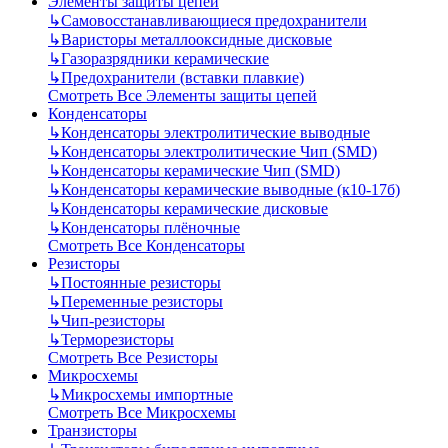
Элементы защиты цепей
↳
Самовосстанавливающиеся предохранители
↳
Варисторы металлооксидные дисковые
↳
Газоразрядники керамические
↳
Предохранители (вставки плавкие)
Смотреть Все Элементы защиты цепей
Конденсаторы
↳
Конденсаторы электролитические выводные
↳
Конденсаторы электролитические Чип (SMD)
↳
Конденсаторы керамические Чип (SMD)
↳
Конденсаторы керамические выводные (к10-17б)
↳
Конденсаторы керамические дисковые
↳
Конденсаторы плёночные
Смотреть Все Конденсаторы
Резисторы
↳
Постоянные резисторы
↳
Переменные резисторы
↳
Чип-резисторы
↳
Терморезисторы
Смотреть Все Резисторы
Микросхемы
↳
Микросхемы импортные
Смотреть Все Микросхемы
Транзисторы