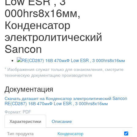
Low ESR , 3
000hrs8x16мм,
Конденсатор
электролитический
Sancon
* Изображения служат только для ознакомления, смотрите
техническую документацию производителя
Документация
Скачать даташит на Конденсатор электролитический Sancon
RE(CD287) 16В 470мкФ Low ESR , 3 000hrs8x16мм
Формат: PDF
Характеристики
Описание
Тип продукта
Конденсатор