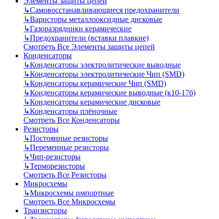
Элементы защиты цепей
↳
Самовосстанавливающиеся предохранители
↳
Варисторы металлооксидные дисковые
↳
Газоразрядники керамические
↳
Предохранители (вставки плавкие)
Смотреть Все Элементы защиты цепей
Конденсаторы
↳
Конденсаторы электролитические выводные
↳
Конденсаторы электролитические Чип (SMD)
↳
Конденсаторы керамические Чип (SMD)
↳
Конденсаторы керамические выводные (к10-17б)
↳
Конденсаторы керамические дисковые
↳
Конденсаторы плёночные
Смотреть Все Конденсаторы
Резисторы
↳
Постоянные резисторы
↳
Переменные резисторы
↳
Чип-резисторы
↳
Терморезисторы
Смотреть Все Резисторы
Микросхемы
↳
Микросхемы импортные
Смотреть Все Микросхемы
Транзисторы