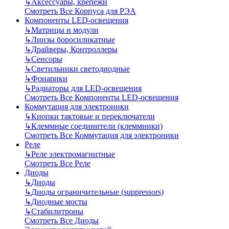
↳
Аксессуары, крепежи
Смотреть Все Корпуса для РЭА
Компоненты LED-освещения
↳
Матрицы и модули
↳
Линзы боросиликатные
↳
Драйверы, Контроллеры
↳
Сенсоры
↳
Светильники светодиодные
↳
Фонарики
↳
Радиаторы для LED-освещения
Смотреть Все Компоненты LED-освещения
Коммутация для электроники
↳
Кнопки тактовые и переключатели
↳
Клеммные соединители (клеммники)
Смотреть Все Коммутация для электроники
Реле
↳
Реле электромагнитные
Смотреть Все Реле
Диоды
↳
Диоды
↳
Диоды ограничительные (suppressors)
↳
Диодные мосты
↳
Стабилитроны
Смотреть Все Диоды