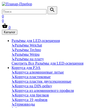
0
0
0
Каталог
Разъёмы для LED-освещения
↳
Разъёмы Weichat
↳
Разъёмы Techno
↳
Разъёмы Weipu
↳
Разъёмы на плату
Смотреть Все Разъёмы для LED-освещения
Корпуса для РЭА
↳
Корпуса алюминиевые литые
↳
Корпуса пластиковые
↳
Корпуса пластик двухсекционные
↳
Корпуса на DIN-рейку
↳
Корпуса из алюминиевого профиля
↳
Корпуса для брелков
↳
Корпуса 19 дюймов
↳
Гермовводы