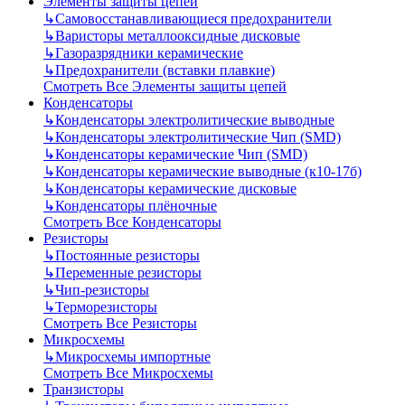
Элементы защиты цепей
↳
Самовосстанавливающиеся предохранители
↳
Варисторы металлооксидные дисковые
↳
Газоразрядники керамические
↳
Предохранители (вставки плавкие)
Смотреть Все Элементы защиты цепей
Конденсаторы
↳
Конденсаторы электролитические выводные
↳
Конденсаторы электролитические Чип (SMD)
↳
Конденсаторы керамические Чип (SMD)
↳
Конденсаторы керамические выводные (к10-17б)
↳
Конденсаторы керамические дисковые
↳
Конденсаторы плёночные
Смотреть Все Конденсаторы
Резисторы
↳
Постоянные резисторы
↳
Переменные резисторы
↳
Чип-резисторы
↳
Терморезисторы
Смотреть Все Резисторы
Микросхемы
↳
Микросхемы импортные
Смотреть Все Микросхемы
Транзисторы