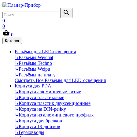
0
0
0
Каталог
Разъёмы для LED-освещения
↳
Разъёмы Weichat
↳
Разъёмы Techno
↳
Разъёмы Weipu
↳
Разъёмы на плату
Смотреть Все Разъёмы для LED-освещения
Корпуса для РЭА
↳
Корпуса алюминиевые литые
↳
Корпуса пластиковые
↳
Корпуса пластик двухсекционные
↳
Корпуса на DIN-рейку
↳
Корпуса из алюминиевого профиля
↳
Корпуса для брелков
↳
Корпуса 19 дюймов
↳
Гермовводы