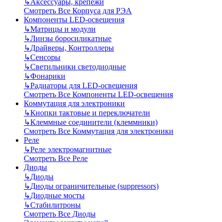
↳
Аксессуары, крепежи
Смотреть Все Корпуса для РЭА
Компоненты LED-освещения
↳
Матрицы и модули
↳
Линзы боросиликатные
↳
Драйверы, Контроллеры
↳
Сенсоры
↳
Светильники светодиодные
↳
Фонарики
↳
Радиаторы для LED-освещения
Смотреть Все Компоненты LED-освещения
Коммутация для электроники
↳
Кнопки тактовые и переключатели
↳
Клеммные соединители (клеммники)
Смотреть Все Коммутация для электроники
Реле
↳
Реле электромагнитные
Смотреть Все Реле
Диоды
↳
Диоды
↳
Диоды ограничительные (suppressors)
↳
Диодные мосты
↳
Стабилитроны
Смотреть Все Диоды