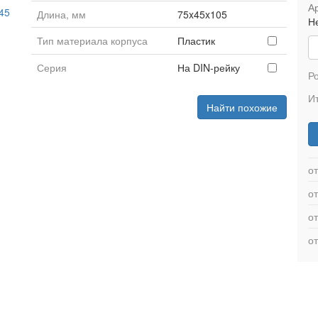
Ар
45
Длина, мм
75x45x105
Н
Тип материала корпуса
Пластик
Серия
На DIN-рейку
Р
Ит
Найти похожие
от
от
от
от