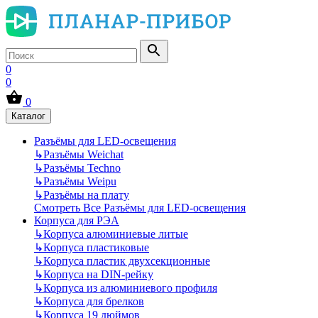
0
0
0
Каталог
Разъёмы для LED-освещения
↳
Разъёмы Weichat
↳
Разъёмы Techno
↳
Разъёмы Weipu
↳
Разъёмы на плату
Смотреть Все Разъёмы для LED-освещения
Корпуса для РЭА
↳
Корпуса алюминиевые литые
↳
Корпуса пластиковые
↳
Корпуса пластик двухсекционные
↳
Корпуса на DIN-рейку
↳
Корпуса из алюминиевого профиля
↳
Корпуса для брелков
↳
Корпуса 19 дюймов