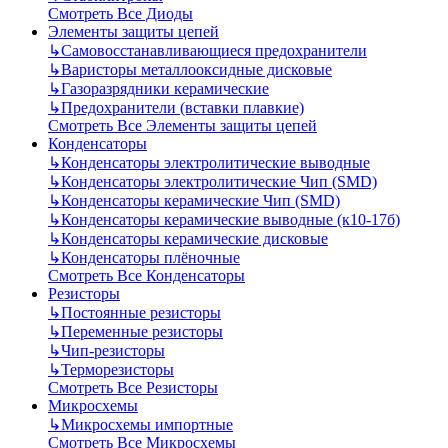
Смотреть Все Диоды
Элементы защиты цепей
↳
Самовосстанавливающиеся предохранители
↳
Варисторы металлооксидные дисковые
↳
Газоразрядники керамические
↳
Предохранители (вставки плавкие)
Смотреть Все Элементы защиты цепей
Конденсаторы
↳
Конденсаторы электролитические выводные
↳
Конденсаторы электролитические Чип (SMD)
↳
Конденсаторы керамические Чип (SMD)
↳
Конденсаторы керамические выводные (к10-17б)
↳
Конденсаторы керамические дисковые
↳
Конденсаторы плёночные
Смотреть Все Конденсаторы
Резисторы
↳
Постоянные резисторы
↳
Переменные резисторы
↳
Чип-резисторы
↳
Терморезисторы
Смотреть Все Резисторы
Микросхемы
↳
Микросхемы импортные
Смотреть Все Микросхемы