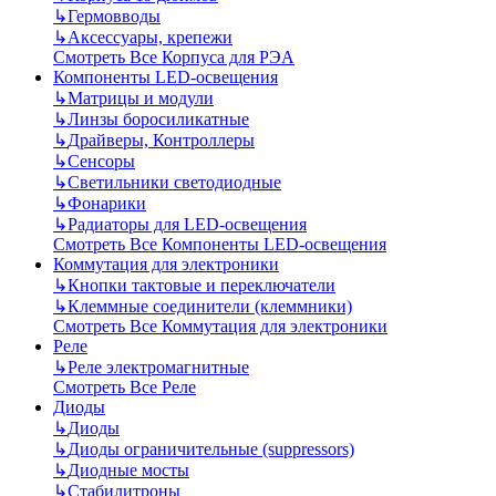
↳
Гермовводы
↳
Аксессуары, крепежи
Смотреть Все Корпуса для РЭА
Компоненты LED-освещения
↳
Матрицы и модули
↳
Линзы боросиликатные
↳
Драйверы, Контроллеры
↳
Сенсоры
↳
Светильники светодиодные
↳
Фонарики
↳
Радиаторы для LED-освещения
Смотреть Все Компоненты LED-освещения
Коммутация для электроники
↳
Кнопки тактовые и переключатели
↳
Клеммные соединители (клеммники)
Смотреть Все Коммутация для электроники
Реле
↳
Реле электромагнитные
Смотреть Все Реле
Диоды
↳
Диоды
↳
Диоды ограничительные (suppressors)
↳
Диодные мосты
↳
Стабилитроны