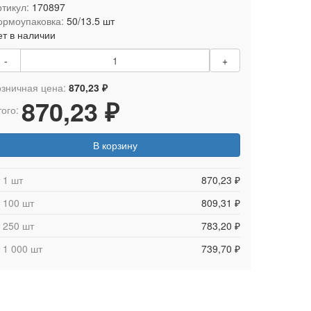
тикул:
170897
ормоупаковка:
50/13.5 шт
ет в наличии
-
+
озничная цена:
870,23 ₽
870,23 ₽
ого:
В корзину
 1 шт
870,23 ₽
 100 шт
809,31 ₽
 250 шт
783,20 ₽
 1 000 шт
739,70 ₽