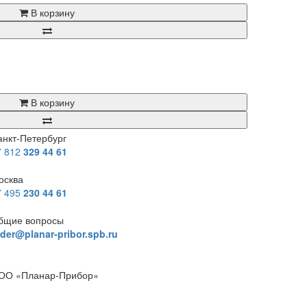
В корзину
В корзину
анкт-Петербург
7 812
329 44 61
осква
7 495
230 44 61
бщие вопросы
rder@planar-pribor.spb.ru
ОО «Планар-Прибор»