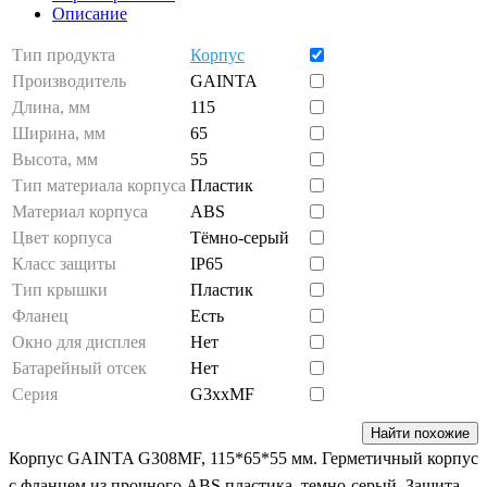
Описание
Тип продукта
Корпус
Производитель
GAINTA
Длина, мм
115
Ширина, мм
65
Высота, мм
55
Тип материала корпуса
Пластик
Материал корпуса
ABS
Цвет корпуса
Тёмно-серый
Класс защиты
IP65
Тип крышки
Пластик
Фланец
Есть
Окно для дисплея
Нет
Батарейный отсек
Нет
Серия
G3xxMF
Найти похожие
Корпус GAINTA G308MF, 115*65*55 мм. Герметичный корпус
с фланцем из прочного ABS пластика, темно-серый. Защита