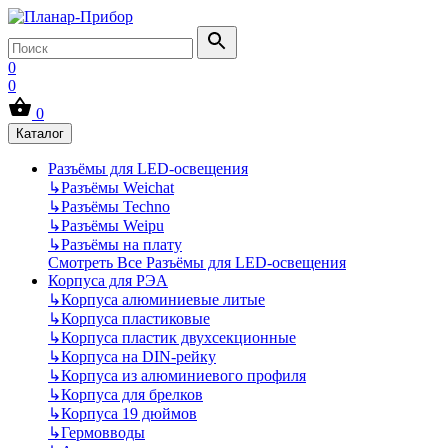
0
0
0
Каталог
Разъёмы для LED-освещения
↳
Разъёмы Weichat
↳
Разъёмы Techno
↳
Разъёмы Weipu
↳
Разъёмы на плату
Смотреть Все Разъёмы для LED-освещения
Корпуса для РЭА
↳
Корпуса алюминиевые литые
↳
Корпуса пластиковые
↳
Корпуса пластик двухсекционные
↳
Корпуса на DIN-рейку
↳
Корпуса из алюминиевого профиля
↳
Корпуса для брелков
↳
Корпуса 19 дюймов
↳
Гермовводы