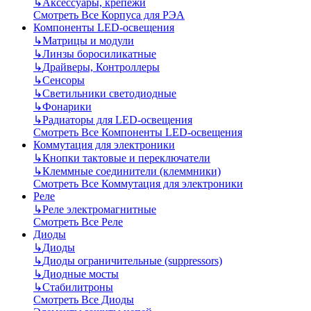
↳
Аксессуары, крепежи
Смотреть Все Корпуса для РЭА
Компоненты LED-освещения
↳
Матрицы и модули
↳
Линзы боросиликатные
↳
Драйверы, Контроллеры
↳
Сенсоры
↳
Светильники светодиодные
↳
Фонарики
↳
Радиаторы для LED-освещения
Смотреть Все Компоненты LED-освещения
Коммутация для электроники
↳
Кнопки тактовые и переключатели
↳
Клеммные соединители (клеммники)
Смотреть Все Коммутация для электроники
Реле
↳
Реле электромагнитные
Смотреть Все Реле
Диоды
↳
Диоды
↳
Диоды ограничительные (suppressors)
↳
Диодные мосты
↳
Стабилитроны
Смотреть Все Диоды