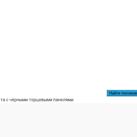
Найти похожие
ета с чёрными торцевыми панелями.