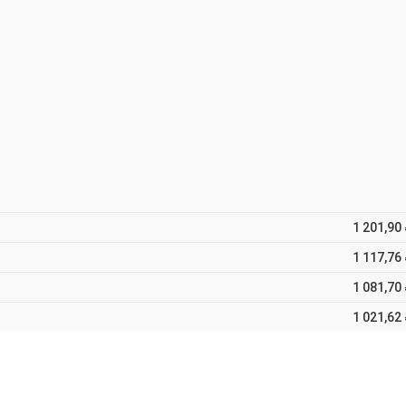
1 201,90
1 117,76
1 081,70
1 021,62