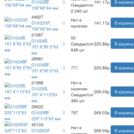
G1022BF,
141.17р.
В корзину
Ожидается:
156*68*44 мм
2 240 шт
44927
Нет в
G1022GF,
141.17р.
В корзину
наличии
156*68*44 мм
21987
50
G1024B,
Ожидается:
225.86р.
В корзину
157.8*95.5*53
648 шт
мм
28981
G1024BF,
771
225.86р.
В корзину
157.8*95.5*53
мм
21988
Нет в
G1025B,
наличии
269.03р.
В корзину
197.4*113*63
Ожидается:
мм
360 шт
29622
G1025BF,
797
269.03р.
В корзину
225*113*63 мм
45124
Нет в
G1025GF,
269.03р.
В корзину
наличии