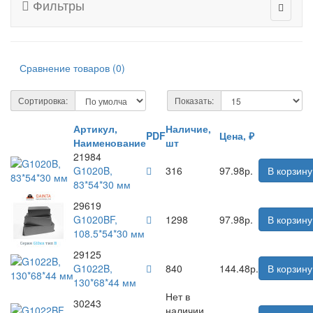
Фильтры
Сравнение товаров (0)
Сортировка:
Показать:
Артикул,
Наличие,
PDF
Цена, ₽
Наименование
шт
21984
G1020B,
316
97.98р.
В корзину
83*54*30 мм
29619
G1020BF,
1298
97.98р.
В корзину
108.5*54*30 мм
29125
G1022B,
840
144.48р.
В корзину
130*68*44 мм
Нет в
30243
наличии