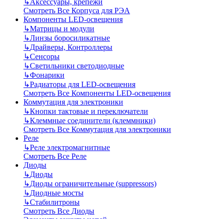
↳
Аксессуары, крепежи
Смотреть Все Корпуса для РЭА
Компоненты LED-освещения
↳
Матрицы и модули
↳
Линзы боросиликатные
↳
Драйверы, Контроллеры
↳
Сенсоры
↳
Светильники светодиодные
↳
Фонарики
↳
Радиаторы для LED-освещения
Смотреть Все Компоненты LED-освещения
Коммутация для электроники
↳
Кнопки тактовые и переключатели
↳
Клеммные соединители (клеммники)
Смотреть Все Коммутация для электроники
Реле
↳
Реле электромагнитные
Смотреть Все Реле
Диоды
↳
Диоды
↳
Диоды ограничительные (suppressors)
↳
Диодные мосты
↳
Стабилитроны
Смотреть Все Диоды