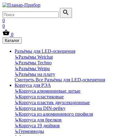
0
0
0
Каталог
Разъёмы для LED-освещения
↳
Разъёмы Weichat
↳
Разъёмы Techno
↳
Разъёмы Weipu
↳
Разъёмы на плату
Смотреть Все Разъёмы для LED-освещения
Корпуса для РЭА
↳
Корпуса алюминиевые литые
↳
Корпуса пластиковые
↳
Корпуса пластик двухсекционные
↳
Корпуса на DIN-рейку
↳
Корпуса из алюминиевого профиля
↳
Корпуса для брелков
↳
Корпуса 19 дюймов
↳
Гермовводы