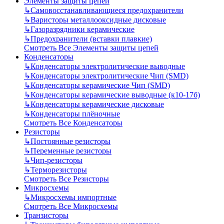
Элементы защиты цепей
↳
Самовосстанавливающиеся предохранители
↳
Варисторы металлооксидные дисковые
↳
Газоразрядники керамические
↳
Предохранители (вставки плавкие)
Смотреть Все Элементы защиты цепей
Конденсаторы
↳
Конденсаторы электролитические выводные
↳
Конденсаторы электролитические Чип (SMD)
↳
Конденсаторы керамические Чип (SMD)
↳
Конденсаторы керамические выводные (к10-17б)
↳
Конденсаторы керамические дисковые
↳
Конденсаторы плёночные
Смотреть Все Конденсаторы
Резисторы
↳
Постоянные резисторы
↳
Переменные резисторы
↳
Чип-резисторы
↳
Терморезисторы
Смотреть Все Резисторы
Микросхемы
↳
Микросхемы импортные
Смотреть Все Микросхемы
Транзисторы