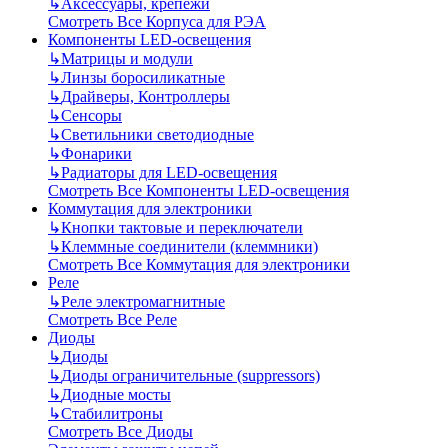
↳
Аксессуары, крепежи
Смотреть Все Корпуса для РЭА
Компоненты LED-освещения
↳
Матрицы и модули
↳
Линзы боросиликатные
↳
Драйверы, Контроллеры
↳
Сенсоры
↳
Светильники светодиодные
↳
Фонарики
↳
Радиаторы для LED-освещения
Смотреть Все Компоненты LED-освещения
Коммутация для электроники
↳
Кнопки тактовые и переключатели
↳
Клеммные соединители (клеммники)
Смотреть Все Коммутация для электроники
Реле
↳
Реле электромагнитные
Смотреть Все Реле
Диоды
↳
Диоды
↳
Диоды ограничительные (suppressors)
↳
Диодные мосты
↳
Стабилитроны
Смотреть Все Диоды