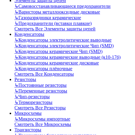
Элементы защиты цепей
↳
Самовосстанавливающиеся предохранители
↳
Варисторы металлооксидные дисковые
↳
Газоразрядники керамические
↳
Предохранители (вставки плавкие)
Смотреть Все Элементы защиты цепей
Конденсаторы
↳
Конденсаторы электролитические выводные
↳
Конденсаторы электролитические Чип (SMD)
↳
Конденсаторы керамические Чип (SMD)
↳
Конденсаторы керамические выводные (к10-17б)
↳
Конденсаторы керамические дисковые
↳
Конденсаторы плёночные
Смотреть Все Конденсаторы
Резисторы
↳
Постоянные резисторы
↳
Переменные резисторы
↳
Чип-резисторы
↳
Терморезисторы
Смотреть Все Резисторы
Микросхемы
↳
Микросхемы импортные
Смотреть Все Микросхемы
Транзисторы