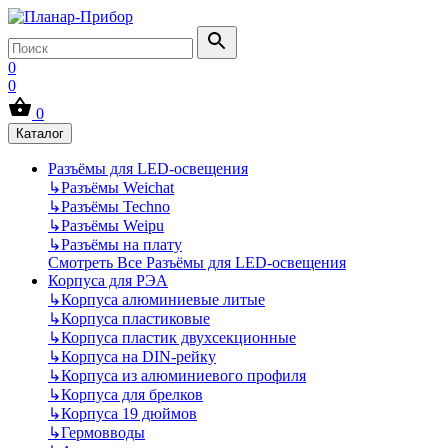
0
0
0
Каталог
Разъёмы для LED-освещения
↳
Разъёмы Weichat
↳
Разъёмы Techno
↳
Разъёмы Weipu
↳
Разъёмы на плату
Смотреть Все Разъёмы для LED-освещения
Корпуса для РЭА
↳
Корпуса алюминиевые литые
↳
Корпуса пластиковые
↳
Корпуса пластик двухсекционные
↳
Корпуса на DIN-рейку
↳
Корпуса из алюминиевого профиля
↳
Корпуса для брелков
↳
Корпуса 19 дюймов
↳
Гермовводы