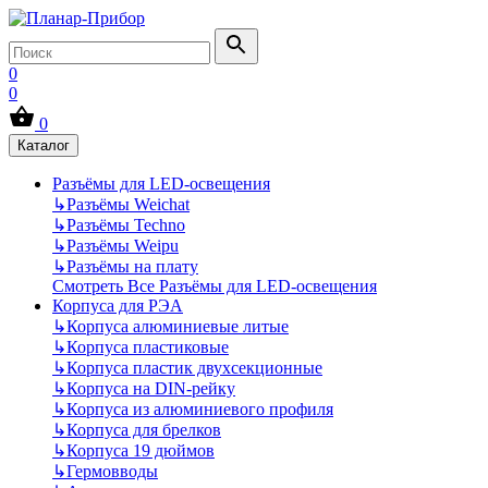
0
0
0
Каталог
Разъёмы для LED-освещения
↳
Разъёмы Weichat
↳
Разъёмы Techno
↳
Разъёмы Weipu
↳
Разъёмы на плату
Смотреть Все Разъёмы для LED-освещения
Корпуса для РЭА
↳
Корпуса алюминиевые литые
↳
Корпуса пластиковые
↳
Корпуса пластик двухсекционные
↳
Корпуса на DIN-рейку
↳
Корпуса из алюминиевого профиля
↳
Корпуса для брелков
↳
Корпуса 19 дюймов
↳
Гермовводы