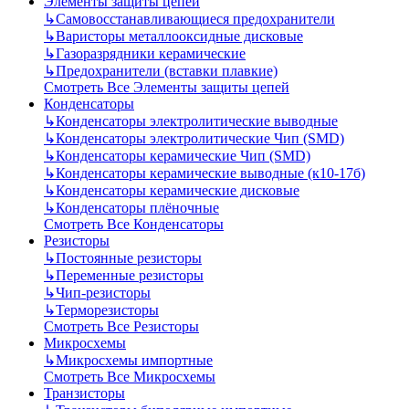
Элементы защиты цепей
↳
Самовосстанавливающиеся предохранители
↳
Варисторы металлооксидные дисковые
↳
Газоразрядники керамические
↳
Предохранители (вставки плавкие)
Смотреть Все Элементы защиты цепей
Конденсаторы
↳
Конденсаторы электролитические выводные
↳
Конденсаторы электролитические Чип (SMD)
↳
Конденсаторы керамические Чип (SMD)
↳
Конденсаторы керамические выводные (к10-17б)
↳
Конденсаторы керамические дисковые
↳
Конденсаторы плёночные
Смотреть Все Конденсаторы
Резисторы
↳
Постоянные резисторы
↳
Переменные резисторы
↳
Чип-резисторы
↳
Терморезисторы
Смотреть Все Резисторы
Микросхемы
↳
Микросхемы импортные
Смотреть Все Микросхемы
Транзисторы