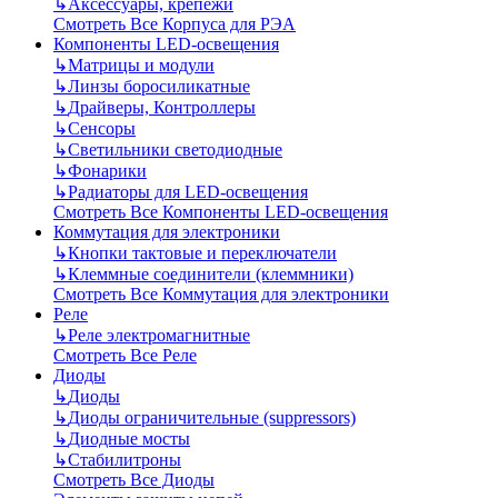
↳
Аксессуары, крепежи
Смотреть Все Корпуса для РЭА
Компоненты LED-освещения
↳
Матрицы и модули
↳
Линзы боросиликатные
↳
Драйверы, Контроллеры
↳
Сенсоры
↳
Светильники светодиодные
↳
Фонарики
↳
Радиаторы для LED-освещения
Смотреть Все Компоненты LED-освещения
Коммутация для электроники
↳
Кнопки тактовые и переключатели
↳
Клеммные соединители (клеммники)
Смотреть Все Коммутация для электроники
Реле
↳
Реле электромагнитные
Смотреть Все Реле
Диоды
↳
Диоды
↳
Диоды ограничительные (suppressors)
↳
Диодные мосты
↳
Стабилитроны
Смотреть Все Диоды