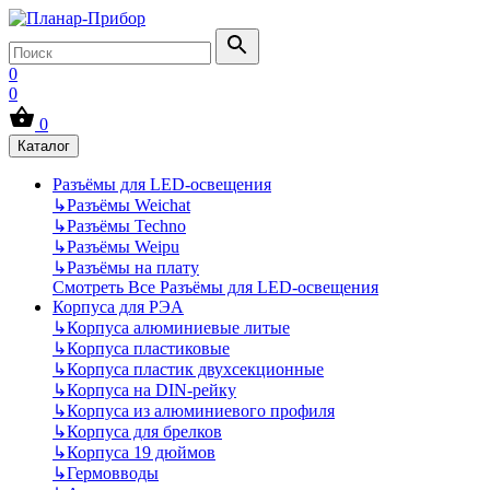
0
0
0
Каталог
Разъёмы для LED-освещения
↳
Разъёмы Weichat
↳
Разъёмы Techno
↳
Разъёмы Weipu
↳
Разъёмы на плату
Смотреть Все Разъёмы для LED-освещения
Корпуса для РЭА
↳
Корпуса алюминиевые литые
↳
Корпуса пластиковые
↳
Корпуса пластик двухсекционные
↳
Корпуса на DIN-рейку
↳
Корпуса из алюминиевого профиля
↳
Корпуса для брелков
↳
Корпуса 19 дюймов
↳
Гермовводы