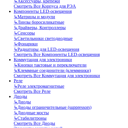
↳
Аксессуары, крепежи
Смотреть Все Корпуса для РЭА
Компоненты LED-освещения
↳
Матрицы и модули
↳
Линзы боросиликатные
↳
Драйверы, Контроллеры
↳
Сенсоры
↳
Светильники светодиодные
↳
Фонарики
↳
Радиаторы для LED-освещения
Смотреть Все Компоненты LED-освещения
Коммутация для электроники
↳
Кнопки тактовые и переключатели
↳
Клеммные соединители (клеммники)
Смотреть Все Коммутация для электроники
Реле
↳
Реле электромагнитные
Смотреть Все Реле
Диоды
↳
Диоды
↳
Диоды ограничительные (suppressors)
↳
Диодные мосты
↳
Стабилитроны
Смотреть Все Диоды