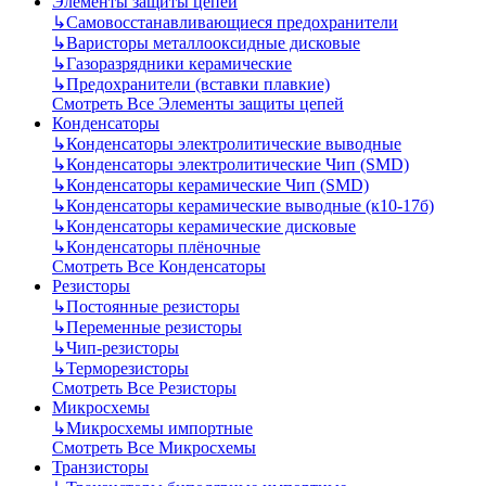
Элементы защиты цепей
↳
Самовосстанавливающиеся предохранители
↳
Варисторы металлооксидные дисковые
↳
Газоразрядники керамические
↳
Предохранители (вставки плавкие)
Смотреть Все Элементы защиты цепей
Конденсаторы
↳
Конденсаторы электролитические выводные
↳
Конденсаторы электролитические Чип (SMD)
↳
Конденсаторы керамические Чип (SMD)
↳
Конденсаторы керамические выводные (к10-17б)
↳
Конденсаторы керамические дисковые
↳
Конденсаторы плёночные
Смотреть Все Конденсаторы
Резисторы
↳
Постоянные резисторы
↳
Переменные резисторы
↳
Чип-резисторы
↳
Терморезисторы
Смотреть Все Резисторы
Микросхемы
↳
Микросхемы импортные
Смотреть Все Микросхемы
Транзисторы