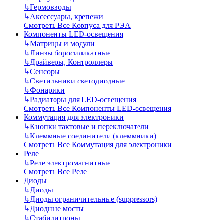
↳
Гермовводы
↳
Аксессуары, крепежи
Смотреть Все Корпуса для РЭА
Компоненты LED-освещения
↳
Матрицы и модули
↳
Линзы боросиликатные
↳
Драйверы, Контроллеры
↳
Сенсоры
↳
Светильники светодиодные
↳
Фонарики
↳
Радиаторы для LED-освещения
Смотреть Все Компоненты LED-освещения
Коммутация для электроники
↳
Кнопки тактовые и переключатели
↳
Клеммные соединители (клеммники)
Смотреть Все Коммутация для электроники
Реле
↳
Реле электромагнитные
Смотреть Все Реле
Диоды
↳
Диоды
↳
Диоды ограничительные (suppressors)
↳
Диодные мосты
↳
Стабилитроны