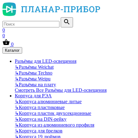
0
0
0
Каталог
Разъёмы для LED-освещения
↳
Разъёмы Weichat
↳
Разъёмы Techno
↳
Разъёмы Weipu
↳
Разъёмы на плату
Смотреть Все Разъёмы для LED-освещения
Корпуса для РЭА
↳
Корпуса алюминиевые литые
↳
Корпуса пластиковые
↳
Корпуса пластик двухсекционные
↳
Корпуса на DIN-рейку
↳
Корпуса из алюминиевого профиля
↳
Корпуса для брелков
↳
Корпуса 19 дюймов