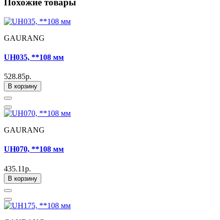
Похожие товары
GAURANG
UH035, **108 мм
528.85р.
В корзину
GAURANG
UH070, **108 мм
435.11р.
В корзину