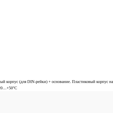
й корпус (для DIN-рейки) + основание. Пластиковый корпус на 
-20…+50°С