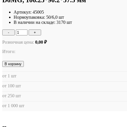
D6MG, 106.25*90.2*57.5 мм
Артикул:
45005
Нормоупаковка:
50/6,0 шт
В наличии на складе:
3170 шт
-
+
Розничная цена:
0,00 ₽
Итого:
В корзину
от 1 шт
от 100 шт
от 250 шт
от 1 000 шт