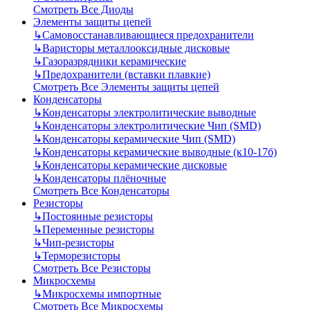
Смотреть Все Диоды
Элементы защиты цепей
↳
Самовосстанавливающиеся предохранители
↳
Варисторы металлооксидные дисковые
↳
Газоразрядники керамические
↳
Предохранители (вставки плавкие)
Смотреть Все Элементы защиты цепей
Конденсаторы
↳
Конденсаторы электролитические выводные
↳
Конденсаторы электролитические Чип (SMD)
↳
Конденсаторы керамические Чип (SMD)
↳
Конденсаторы керамические выводные (к10-17б)
↳
Конденсаторы керамические дисковые
↳
Конденсаторы плёночные
Смотреть Все Конденсаторы
Резисторы
↳
Постоянные резисторы
↳
Переменные резисторы
↳
Чип-резисторы
↳
Терморезисторы
Смотреть Все Резисторы
Микросхемы
↳
Микросхемы импортные
Смотреть Все Микросхемы